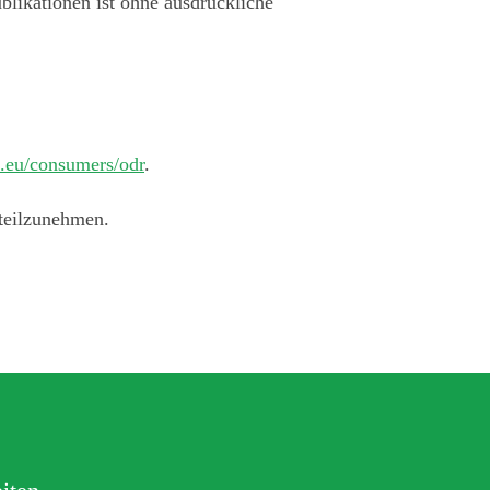
likationen ist ohne ausdrückliche
a.eu/consumers/odr
.
 teilzunehmen.