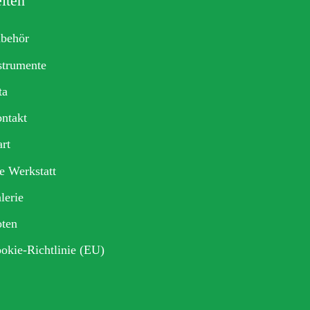
iten
behör
strumente
ta
ntakt
art
e Werkstatt
lerie
ten
okie-Richtlinie (EU)