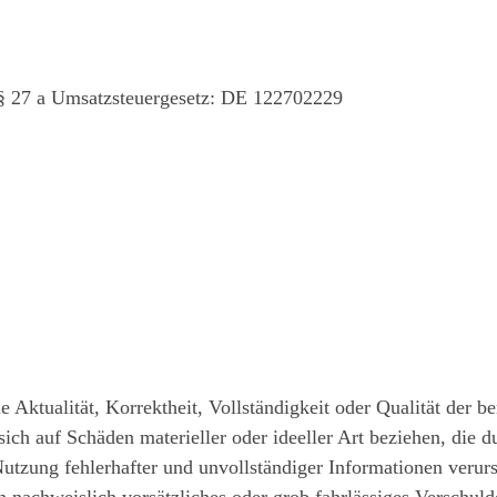
§ 27 a Umsatzsteuergesetz: DE 122702229
Aktualität, Korrektheit, Vollständigkeit oder Qualität der be
ch auf Schäden materieller oder ideeller Art beziehen, die 
utzung fehlerhafter und unvollständiger Informationen verurs
n nachweislich vorsätzliches oder grob fahrlässiges Verschuld