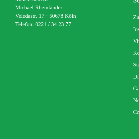
Se
Michael Rheinländer
Veledastr. 17 · 50678 Köln
Zu
Telefon: 0221 / 34 23 77
In
Vi
Ko
St
Di
Ga
No
Co