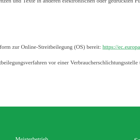
zen und Texte in anderen elektronischen oder gedruckten Pub
form zur Online-Streitbeilegung (OS) bereit:
https://ec.europ
reitbeilegungsverfahren vor einer Verbraucherschlichtungsstelle
Meisterbetrieb